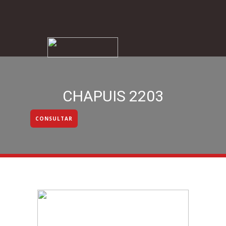
Home
venta
alquiler
Empresa
Bl
CHAPUIS 2203
CONSULTAR