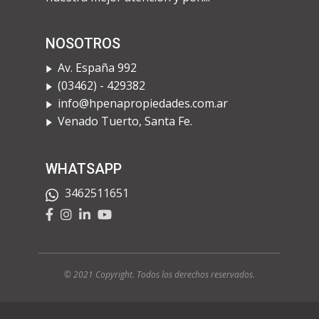
NOSOTROS
Av. España 992
​(03462) - 429382
info@hpenapropiedades.com.ar
​Venado Tuerto, Santa Fe.
WHATSAPP
3462511651
© 2021 Copyright. Todos los derechos rese
rvados.