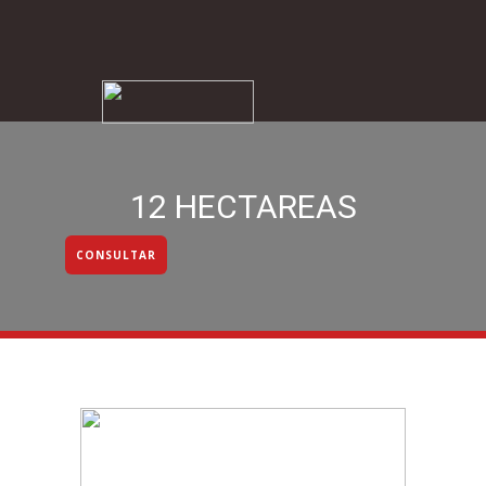
Home
venta
alquiler
Empresa
Bl
12 HECTAREAS
CONSULTAR