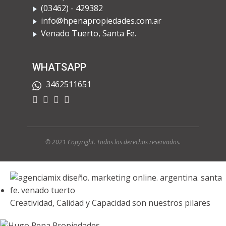
​(03462) - 429382
info@hpenapropiedades.com.ar
​Venado Tuerto, Santa Fe.
WHATSAPP
3462511651
© 2021 Copyright. Todos los derechos rese
rvados.
Creatividad, Calidad y Capacidad son nuestros pilares